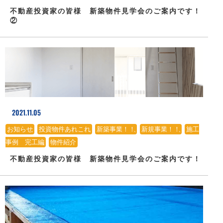
不動産投資家の皆様 新築物件見学会のご案内です！
②
2021.11.05
お知らせ
、
投資物件あれこれ
、
新築事業！！
、
新規事業！！
、
施工
事例 完工編
、
物件紹介
不動産投資家の皆様 新築物件見学会のご案内です！