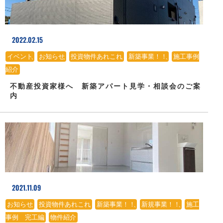
2022.02.15
イベント
、
お知らせ
、
投資物件あれこれ
、
新築事業！！
、
施工事例
紹介
不動産投資家様へ 新築アパート見学・相談会のご案
内
2021.11.09
お知らせ
、
投資物件あれこれ
、
新築事業！！
、
新規事業！！
、
施工
事例 完工編
、
物件紹介