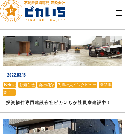
2022.03.15
Before
、
お知らせ
、
会社紹介
、
先輩社員インタビュー
、
新築事
業！！
投資物件専門建設会社ピカいちが社員寮建設中！