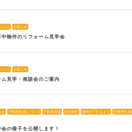
ベント
、
お知らせ
事中物件のリフォーム見学会
ベント
、
お知らせ
ーム見学・相談会のご案内
らせ
、
不動産投資について
、
不動産知識
、
会社紹介
、
建物ができるまで
、
投資物件あ
学会の様子を公開します！