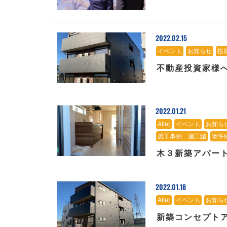
2022.02.15
イベント
、
お知らせ
、
投
不動産投資家様
2022.01.21
After
、
イベント
、
お知ら
施工事例 施工編
、
物件
木３新築アパー
2022.01.18
After
、
イベント
、
お知ら
新築コンセプト