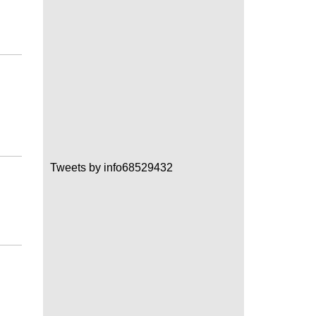
Tweets by info68529432