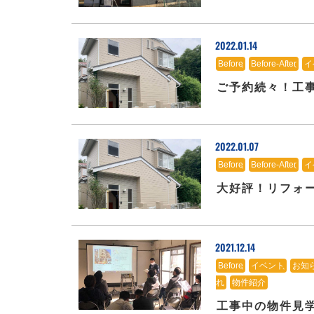
2022.01.14
Before
、
Before-After
、
イ
ご予約続々！工
2022.01.07
Before
、
Before-After
、
イ
大好評！リフォ
2021.12.14
Before
、
イベント
、
お知
れ
、
物件紹介
工事中の物件見