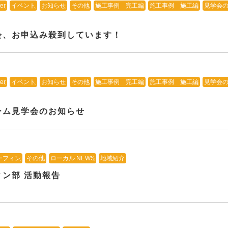
er
、
イベント
、
お知らせ
、
その他
、
施工事例 完工編
、
施工事例 施工編
、
見学会
会、お申込み殺到しています！
er
、
イベント
、
お知らせ
、
その他
、
施工事例 完工編
、
施工事例 施工編
、
見学会
ーム見学会のお知らせ
ーフィン
、
その他
、
ローカル NEWS
、
地域紹介
ン部 活動報告