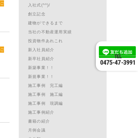
のご
入社式(^^)/
創立記念
建物ができるまで
当社の不動産運用実績
投資物件あれこれ
新入社員紹介
のご
TEL
新卒社員紹介
0475-47-3991
新築事業！！
新規事業！！
施工事例 完工編
施工事例 施工編
施工事例 現調編
施工事例紹介
書籍の紹介
月例会議