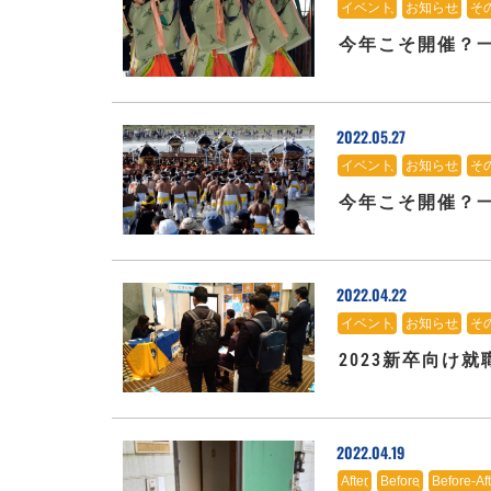
イベント
、
お知らせ
、
そ
今年こそ開催？
2022.05.27
イベント
、
お知らせ
、
そ
今年こそ開催？
2022.04.22
イベント
、
お知らせ
、
そ
2023新卒向け
2022.04.19
After
、
Before
、
Before-Aft