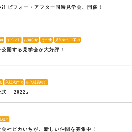
?! ビフォー・アフター同時見学会、開催！
er
、
イベント
、
お知らせ
、
その他
、
見学会のご案内
を公開する見学会が大好評！
集
、
入社式(^^)/
、
新入社員紹介
式 2022』
社紹介
設会社ピカいちが、新しい仲間を募集中！