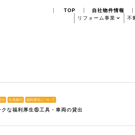
TOP
自社物件情報
リフォーム事業
不
紹介
、
社員旅行
、
福利厚生について
ークな福利厚生⑮工具・車両の貸出