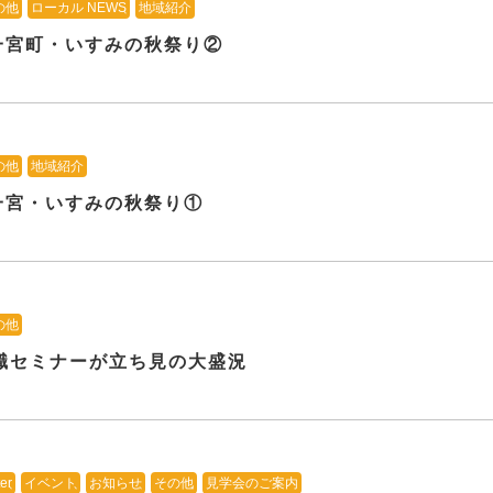
の他
、
ローカル NEWS
、
地域紹介
一宮町・いすみの秋祭り②
の他
、
地域紹介
一宮・いすみの秋祭り①
の他
就職セミナーが立ち見の大盛況
er
、
イベント
、
お知らせ
、
その他
、
見学会のご案内