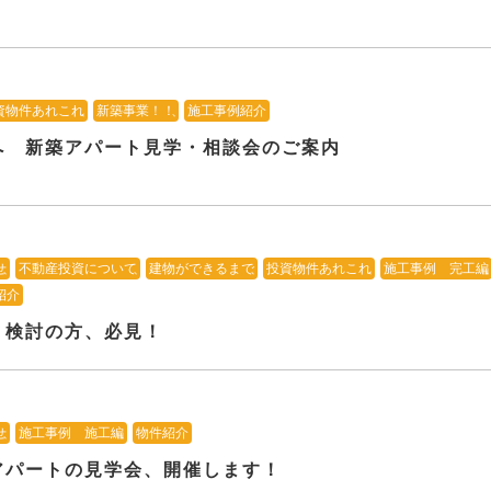
資物件あれこれ
、
新築事業！！
、
施工事例紹介
へ 新築アパート見学・相談会のご案内
せ
、
不動産投資について
、
建物ができるまで
、
投資物件あれこれ
、
施工事例 完工編
紹介
ト検討の方、必見！
せ
、
施工事例 施工編
、
物件紹介
アパートの見学会、開催します！