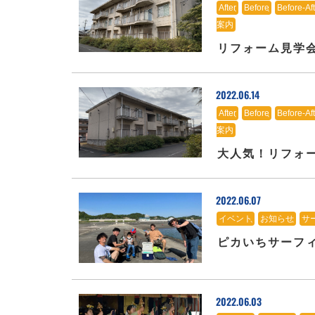
After
、
Before
、
Before-Aft
案内
リフォーム見学
2022.06.14
After
、
Before
、
Before-Aft
案内
大人気！リフォ
2022.06.07
イベント
、
お知らせ
、
サ
ピカいちサーフィ
2022.06.03