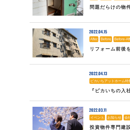
問題だらけの物件
2022.04.15
After
、
Before
、
Before-Aft
リフォーム前後
2022.04.13
ピカいちアットホーム特
『ピカいちの入社
2022.03.11
イベント
、
お知らせ
、
会
投資物件専門建