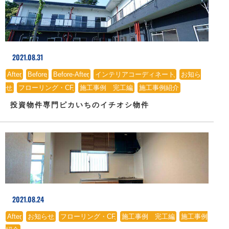
2021.08.31
After
、
Before
、
Before-After
、
インテリアコーディネート
、
お知ら
せ
、
フローリング・CF
、
施工事例 完工編
、
施工事例紹介
投資物件専門ピカいちのイチオシ物件
2021.08.24
After
、
お知らせ
、
フローリング・CF
、
施工事例 完工編
、
施工事例