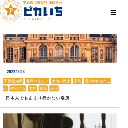
2022.12.03
不動産知識
、
世界の住まい
、
土地の歴史
、
家具
、
投資物件あれこ
れ
、
昭和の街
、
木材
、
知識
、
設計
日本人でもあまり行かない場所