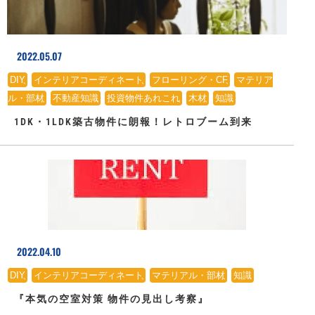
2022.05.07
DIY
、
インテリアコーディネート
、
フローリング・CF
、
マテリア
ル・部材
、
不動産知識
、
投資物件あれこれ
、
木材
、
知識
1DK・1LDK築古物件に朗報！レトロブーム到来
2022.04.10
DIY
、
インテリアコーディネート
、
マテリアル・部材
、
知識
『本気の空室対策 物件の見出し考察』