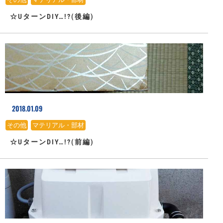
☆UターンDIY…!?(後編)
2018.01.09
その他
、
マテリアル・部材
☆UターンDIY…!?(前編)