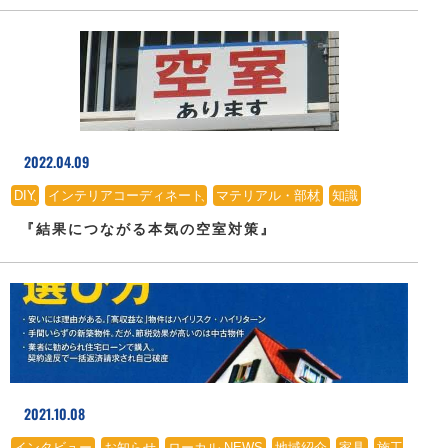
2022.04.09
DIY
、
インテリアコーディネート
、
マテリアル・部材
、
知識
『結果につながる本気の空室対策』
2021.10.08
インタビュー
、
お知らせ
、
ローカル NEWS
、
地域紹介
、
家具
、
施工