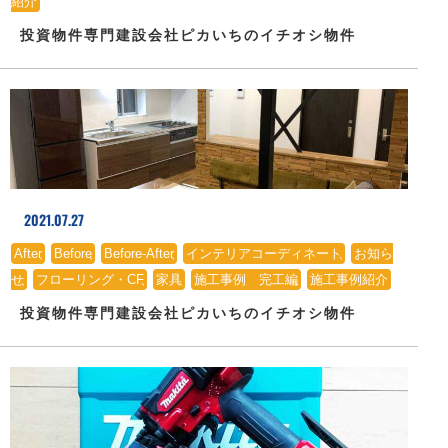
紹介
投資物件専門建設会社ピカいちのイチオシ物件
2021.07.27
After
、
Before
、
Before-After
、
インテリアコーディネート
、
お知ら
せ
、
フローリング・CF
、
家具
、
施工事例 完工編
、
施工事例紹介
投資物件専門建設会社ピカいちのイチオシ物件