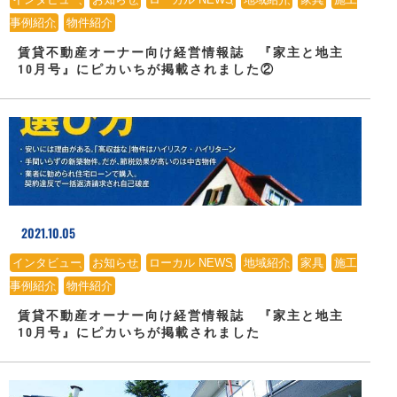
事例紹介
、
物件紹介
賃貸不動産オーナー向け経営情報誌 『家主と地主
10月号』にピカいちが掲載されました②
2021.10.05
インタビュー
、
お知らせ
、
ローカル NEWS
、
地域紹介
、
家具
、
施工
事例紹介
、
物件紹介
賃貸不動産オーナー向け経営情報誌 『家主と地主
10月号』にピカいちが掲載されました