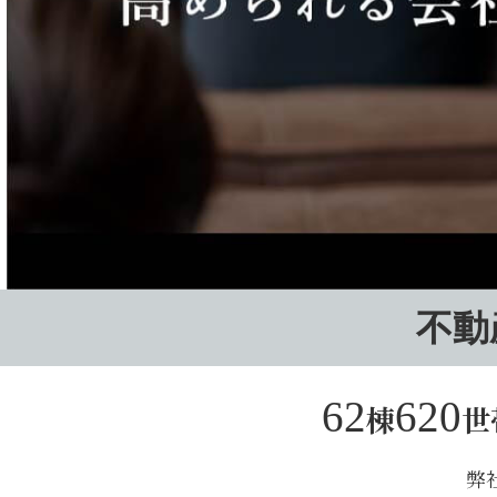
不動
62
620
棟
世
弊