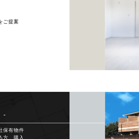
をご提案
 -
社保有物件
る方、購入