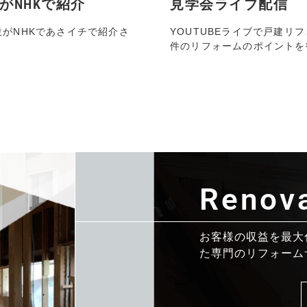
がNHKで紹介
見学会ライブ配信
設がNHKであさイチで紹介さ
YOUTUBEライブで戸建リ
件のリフォームのポイントを
Renova
お客様の収益を最大
た専門のリフォーム