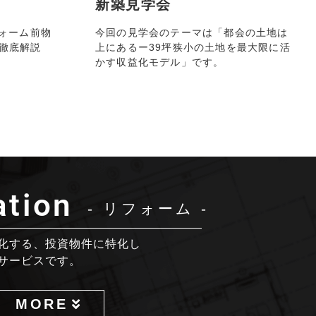
新築見学会
フォーム前物
今回の見学会のテーマは「都会の土地は
徹底解説
上にあるー39坪狭小の土地を最大限に活
かす収益化モデル」です。
tion
- リフォーム -
化する、投資物件に特化し
サービスです。
MORE