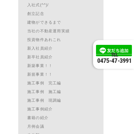
入社式(^^)/
創立記念
建物ができるまで
当社の不動産運用実績
投資物件あれこれ
新入社員紹介
TEL
新卒社員紹介
0475-47-3991
新築事業！！
新規事業！！
施工事例 完工編
施工事例 施工編
施工事例 現調編
施工事例紹介
書籍の紹介
月例会議