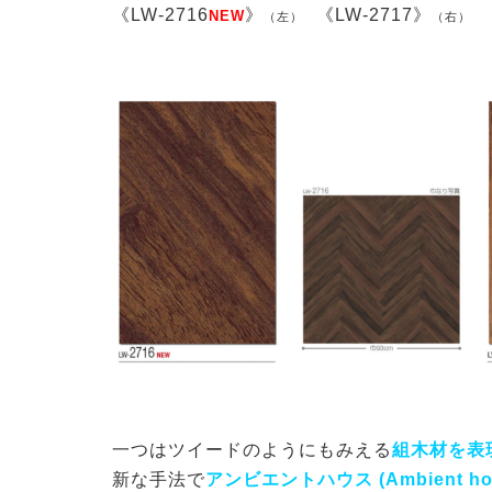
《LW-2716
》
《LW-2717》
NEW
（左）
（右）
一つはツイードのようにもみえる
組木材を表
新な手法で
アンビエントハウス
(Ambient h