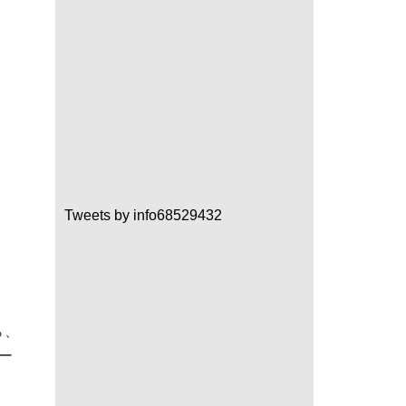
Tweets by info68529432
ら、
ー
。