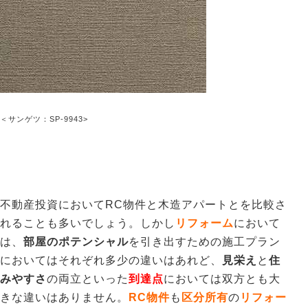
＜サンゲツ：SP-9943>
不動産投資においてRC物件と木造アパートとを比較さ
れることも多いでしょう。しかし
リフォーム
において
は、
部屋のポテンシャル
を引き出す
ための施工プラン
においてはそれぞれ多少の違いはあれど、
見栄え
と
住
みやすさ
の両立といった
到達点
においては双方とも大
きな違いはありません。
RC物件
も
区分所有
の
リフォー