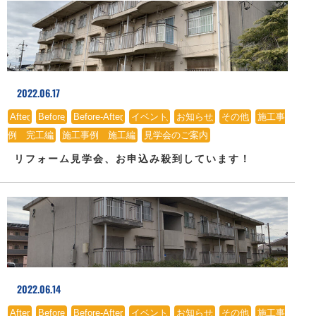
2022.06.17
After
、
Before
、
Before-After
、
イベント
、
お知らせ
、
その他
、
施工事
例 完工編
、
施工事例 施工編
、
見学会のご案内
リフォーム見学会、お申込み殺到しています！
2022.06.14
After
、
Before
、
Before-After
、
イベント
、
お知らせ
、
その他
、
施工事