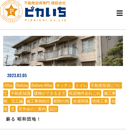
2023.02.05
After
、
Before
、
Before-After
、
キッチン
、
トイレ
、
不動産投資につい
て
、
不動産知識
、
建物ができるまで
、
投資物件あれこれ
、
施工事
例 完工編
、
施工事例紹介
、
昭和の街
、
水道関係
、
特殊工事
、
知
識
、
窓
、
見学会のご案内
、
設計
蘇る 昭和団地！