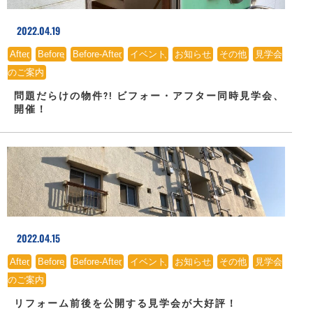
2022.04.19
After
、
Before
、
Before-After
、
イベント
、
お知らせ
、
その他
、
見学会
のご案内
問題だらけの物件?! ビフォー・アフター同時見学会、
開催！
2022.04.15
After
、
Before
、
Before-After
、
イベント
、
お知らせ
、
その他
、
見学会
のご案内
リフォーム前後を公開する見学会が大好評！