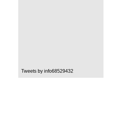
Tweets by info68529432