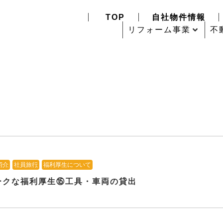
TOP
自社物件情報
リフォーム事業
不
紹介
、
社員旅行
、
福利厚生について
ークな福利厚生⑮工具・車両の貸出