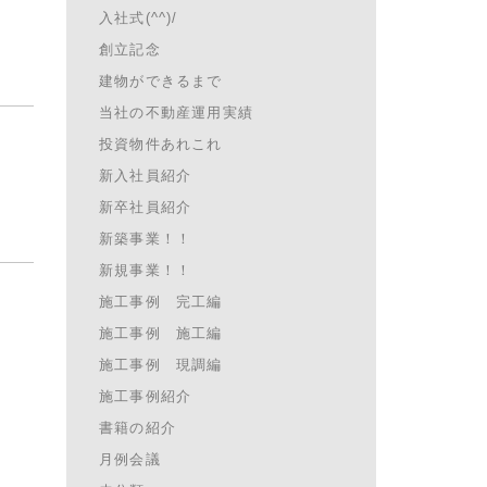
入社式(^^)/
創立記念
建物ができるまで
当社の不動産運用実績
投資物件あれこれ
新入社員紹介
新卒社員紹介
新築事業！！
新規事業！！
施工事例 完工編
施工事例 施工編
施工事例 現調編
施工事例紹介
書籍の紹介
月例会議