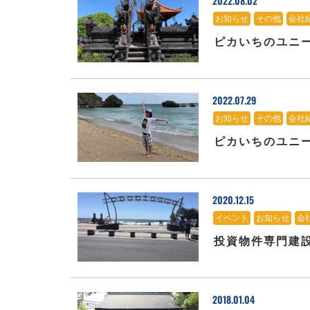
2022.08.02
お知らせ
、
その他
、
会社
ピカいちのユニ
2022.07.29
お知らせ
、
その他
、
会社
ピカいちのユニ
2020.12.15
イベント
、
お知らせ
、
会
投資物件専門建
2018.01.04