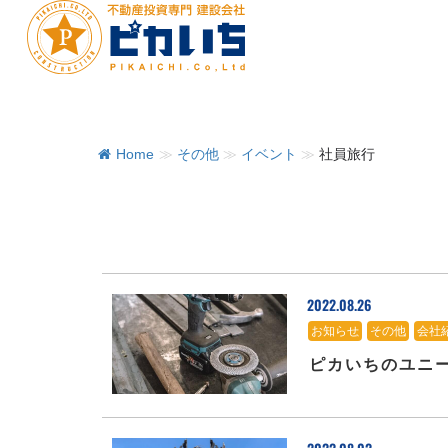
Home
≫
その他
≫
イベント
≫
社員旅行
2022.08.26
お知らせ
、
その他
、
会社
ピカいちのユニ