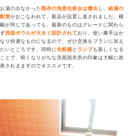
お湯の出なかった
既存の洗面化粧台は撤去
し、
給湯の
配管
がおこなわれて、新品が
設置し直されました。横
幅が同じであっても、最新のものはグレードに関わら
ず
洗面ボウルが大きく設計されて
おり、使い勝手はか
なり快適なものになるので、ぜひ交換をプランに加え
たいところです。同時に
化粧鏡
と
ランプ
も新しくなる
ことで、暗くなりがちな洗面脱衣所の印象は大幅に改
善されまますのでオススメです。