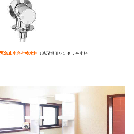
緊急止水弁付横水栓
（洗濯機用ワンタッチ水栓）