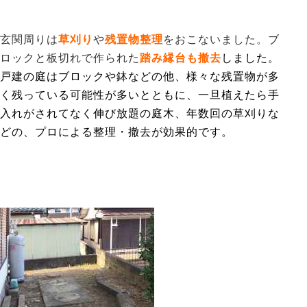
玄関周りは
草刈り
や
残置物整理
をおこないました。
ブ
ロックと板切れで作られた
踏み縁台も撤去
しました。
戸建の庭はブロックや鉢などの他、様々な残置物が多
く残っている可能性が多いとともに、一旦植えたら手
入れがされてなく伸び放題の庭木、年数回の草刈りな
どの、プロによる整理・撤去が効果的です。