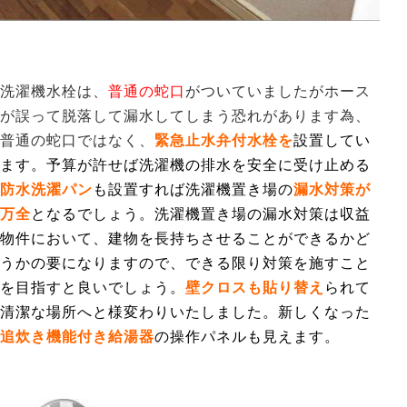
洗濯機水栓は、
普通の蛇口
がついていましたがホース
が誤って脱落して漏水してしまう恐れがあります為、
普通の蛇口ではなく、
緊急止水弁付水栓を
設置してい
ます。予算が許せば洗濯機の排水を安全に受け止める
防水洗濯パン
も設置すれば洗濯機置き場の
漏水対策が
万全
となるでしょう。洗濯機置き場の漏水対策は収益
物件において、建物を長持ちさせることができるかど
うかの要になりますので、できる限り対策を施すこと
を目指すと良いでしょう。
壁クロスも貼り替え
られて
清潔な場所へと様変わりいたしました。新しくなった
追炊き機能付き給湯器
の操作パネルも見えます。