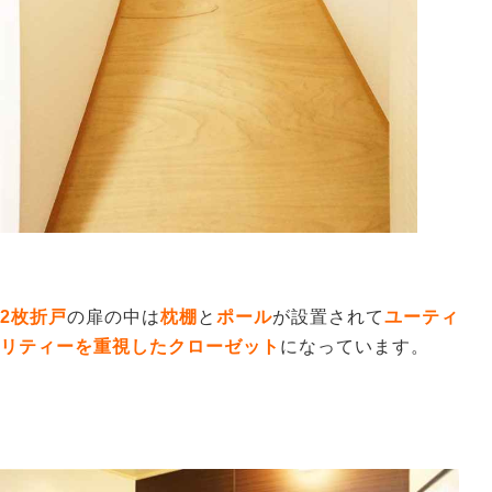
2枚折戸
の扉の中は
枕棚
と
ポール
が設置されて
ユーティ
リティーを重視したクローゼット
になっています。