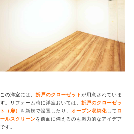
この洋室には、
折戸のクローゼット
が用意されていま
す。リフォーム時に洋室おいては、
折戸のクローゼッ
ト（扉）
を新規で設置したり、
オープン収納化
して
ロ
ールスクリーン
を前面に備えるのも魅力的なアイデア
です。