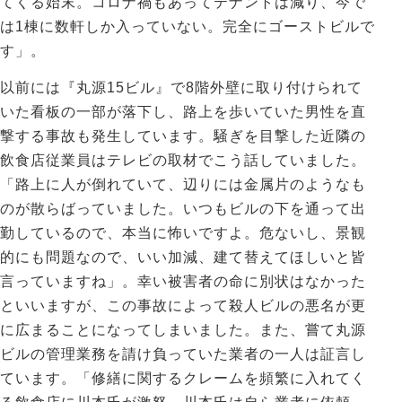
てくる始末。コロナ禍もあってテナントは減り、今で
は1棟に数軒しか入っていない。完全にゴーストビルで
す」。
以前には『丸源15ビル』で8階外壁に取り付けられて
いた看板の一部が落下し、路上を歩いていた男性を直
撃する事故も発生しています。騒ぎを目撃した近隣の
飲食店従業員はテレビの取材でこう話していました。
「路上に人が倒れていて、辺りには金属片のようなも
のが散らばっていました。いつもビルの下を通って出
勤しているので、本当に怖いですよ。危ないし、景観
的にも問題なので、いい加減、建て替えてほしいと皆
言っていますね」。幸い被害者の命に別状はなかった
といいますが、この事故によって殺人ビルの悪名が更
に広まることになってしまいました。また、嘗て丸源
ビルの管理業務を請け負っていた業者の一人は証言し
ています。「修繕に関するクレームを頻繁に入れてく