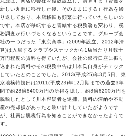
丸源は、同名の会社を複数設立し、清算する（資金を
新しい丸源に移行した後、そのままにする）行為を繰
り返しており、本店移転も頻繁に行っていたらしいの
です。本店が移転すると管轄する税務署も変わり、税
務調査が行いづらくなるということです。グループ会
社の一つだった「東京商事」(2009年設立、2012年清
算)は入居するクラブやスナックから1店当たり月数十
万円程度の賃料を得ていたが、会社の銀行口座に振り
込まれた賃料やその税務申告は川本氏自身がチェック
していたとのことでした。2013(平成25)年3月5日、東
京地検特捜部は2011(平成23)年12月期までの過去3年
間で約28億8400万円の所得を隠し、約8億6200万円を
脱税したとして川本容疑者を逮捕。賃料の滞納や不動
産の売却損があったと装い計上していたがようです
が、社員は脱税行為を知ることができなかったようで
す。