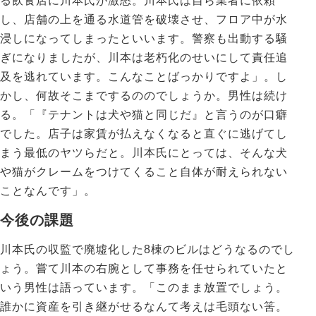
る飲食店に川本氏が激怒。川本氏は自ら業者に依頼
し、店舗の上を通る水道管を破壊させ、フロア中が水
浸しになってしまったといいます。警察も出動する騒
ぎになりましたが、川本は老朽化のせいにして責任追
及を逃れています。こんなことばっかりですよ」。し
かし、何故そこまでするののでしょうか。男性は続け
る。「『テナントは犬や猫と同じだ』と言うのが口癖
でした。店子は家賃が払えなくなると直ぐに逃げてし
まう最低のヤツらだと。川本氏にとっては、そんな犬
や猫がクレームをつけてくること自体が耐えられない
ことなんです」。
今後の課題
川本氏の収監で廃墟化した8棟のビルはどうなるのでし
ょう。嘗て川本の右腕として事務を任せられていたと
いう男性は語っています。「このまま放置でしょう。
誰かに資産を引き継がせるなんて考えは毛頭ない筈。