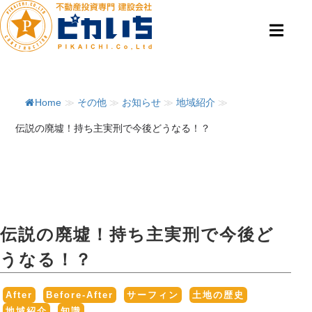
Home
≫
その他
≫
お知らせ
≫
地域紹介
≫
伝説の廃墟！持ち主実刑で今後どうなる！？
伝説の廃墟！持ち主実刑で今後ど
うなる！？
,
,
,
,
After
Before-After
サーフィン
土地の歴史
,
地域紹介
知識