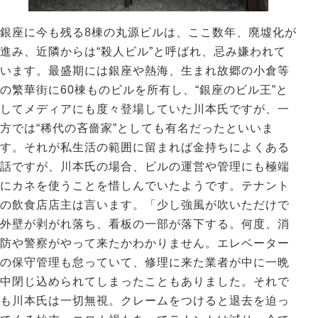
銀座に今も残る8棟の丸源ビルは、ここ数年、廃墟化が
進み、近隣からは“殺人ビル”と呼ばれ、忌み嫌われて
います。最盛期には銀座や熱海、生まれ故郷の小倉等
の繁華街に60棟ものビルを所有し、“銀座のビル王”と
してメディアにも度々登場していた川本氏ですが、一
方では“稀代の吝嗇家”としても有名だったといいま
す。それが私生活の範囲に留まれば金持ちによくある
話ですが、川本氏の場合、ビルの運営や管理にも極端
にカネを使うことを惜しんでいたようです。テナント
の飲食店店主は言います。「少し強風が吹いただけで
外壁が剥がれ落ち、看板の一部が落下する。何度、消
防や警察がやって来たかわかりません。エレベーター
の保守管理も怠っていて、修理に来た業者が中に一晩
中閉じ込められてしまったこともありました。それで
も川本氏は一切無視。クレームをつけると退去を迫っ