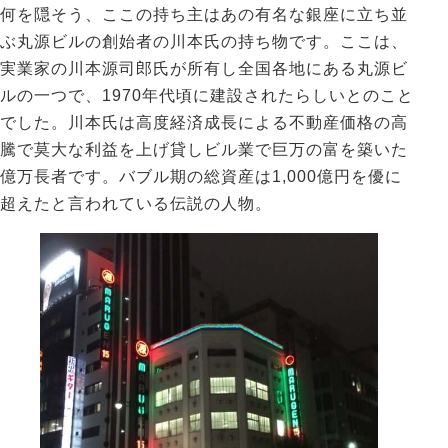
何を隠そう、ここの持ち主はあの有名な銀座に立ち並
ぶ丸源ビルの創始者の川本氏の持ち物です。ここは、
実業家の川本源司郎氏が所有し全国各地にある丸源ビ
ルの一つで、1970年代頃に建設されたらしいとのこと
でした。川本氏は高度経済成長による不動産価格の高
騰で莫大な利益を上げ貸しビル業で巨万の富を築いた
億万長者です。バブル期の総資産は1,000億円を優に
超えたと言われている伝説の人物。