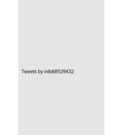
Tweets by info68529432