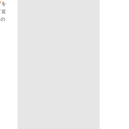
グ
を
て近
くの