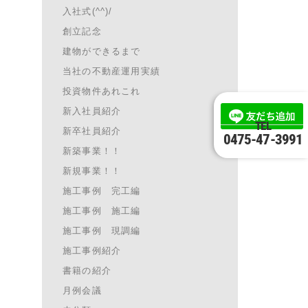
入社式(^^)/
創立記念
建物ができるまで
当社の不動産運用実績
投資物件あれこれ
新入社員紹介
TEL
新卒社員紹介
0475-47-3991
新築事業！！
新規事業！！
施工事例 完工編
施工事例 施工編
施工事例 現調編
施工事例紹介
書籍の紹介
月例会議