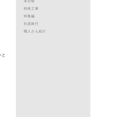
未分類
特殊工事
特集編
社員旅行
職人さん紹介
いと