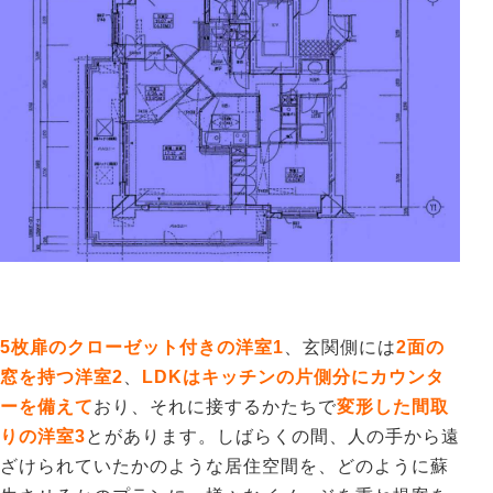
5枚扉のクローゼット付きの洋室1
、玄関側には
2面の
窓を持つ洋室2
、
LDKはキッチンの片側分にカウンタ
ーを備えて
おり、それに接するかたちで
変形した間取
りの洋室3
とがあります。しばらくの間、人の手から遠
ざけられていたかのような居住空間を、どのように蘇