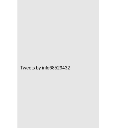
Tweets by info68529432