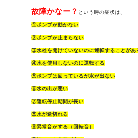
故障かなー？
という時の症状
は、
①ポンプが動かない
②ポンプが止まらない
③水栓を開けていないのに運転することがあ
④水を使用しないのに運転する
⑤ポンプは回っているが水が出ない
⑥水の出が悪い
⑦運転停止期間が長い
⑧水が途切れる
⑨異常音がする（回転音）