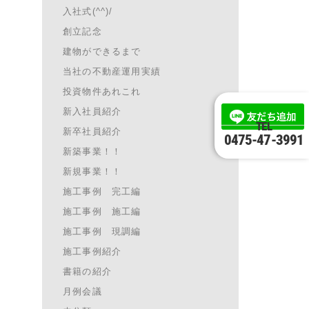
入社式(^^)/
創立記念
建物ができるまで
当社の不動産運用実績
投資物件あれこれ
新入社員紹介
TEL
新卒社員紹介
0475-47-3991
新築事業！！
新規事業！！
施工事例 完工編
施工事例 施工編
施工事例 現調編
施工事例紹介
書籍の紹介
月例会議