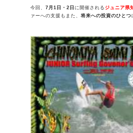
今回、
7月1日・2日
に開催される
ジュニア県
ァーへの支援もまた、
将来への投資のひとつ