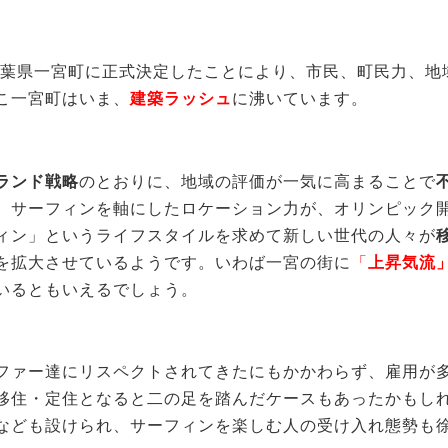
千葉県一宮町に正式決定したことにより、市民、町民力、地
こ一宮町はいま、
建築ラッシュ
に沸いています。
ランド戦略
のとおりに、
地域の評価が一気に高まることで
、サーフィンを軸にしたロケーション力が、オリンピック
ィン」というライフスタイルを求めて新しい世代の人々が
を拡大させているようです。いわば一宮の街に
「
上昇気流
いるともいえるでしょう。
ファー達にリスペクトされてきたにもかかわらず、雇用が
移住・定住となると二の足を踏んだケースもあったかもし
なども設けられ、
サーフィンを楽しむ人の
受け入れ態勢も