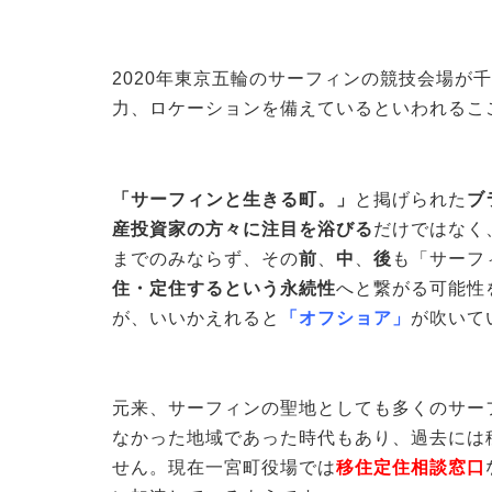
2020年東京五輪のサーフィンの競技会場が
力、ロケーションを備えているといわれるこ
「サーフィンと生きる町。」
と掲げられた
ブ
産投資家の方々に注目を浴びる
だけではなく
までのみならず、その
前
、
中
、
後
も「サーフ
住・定住するという永続性
へと繋がる可能性
が、いいかえれると
「オフショア」
が吹いて
元来、サーフィンの聖地としても多くのサー
なかった地域であった時代もあり、過去には
せん。現在一宮町役場では
移住定住相談窓口