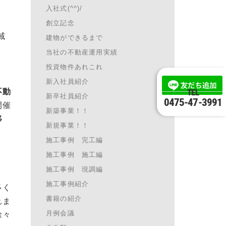
入社式(^^)/
創立記念
域
建物ができるまで
当社の不動産運用実績
投資物件あれこれ
新入社員紹介
TEL
不動
新卒社員紹介
0475-47-3991
開催
新築事業！！
移
新規事業！！
」
施工事例 完工編
施工事例 施工編
施工事例 現調編
施工事例紹介
多く
書籍の紹介
れま
月例会議
徐々