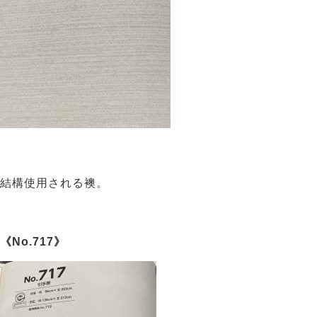
結構使用される襖。
《No.71
7》