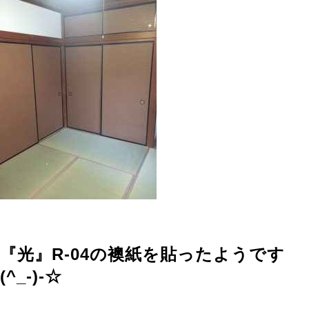
『光』R-04の襖紙を貼ったようです
(^_-)-☆