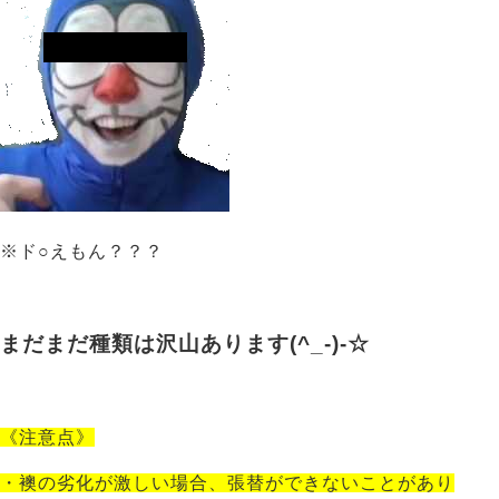
※ド○えもん？？？
まだまだ種類は沢山あります(^_-)-☆
《注意点》
・襖の劣化が激しい場合、張替ができないことがあり