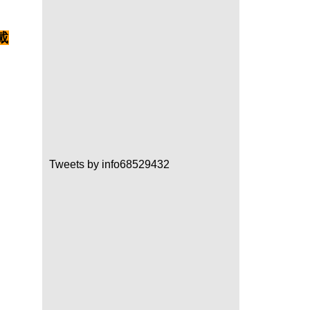
載
Tweets by info68529432