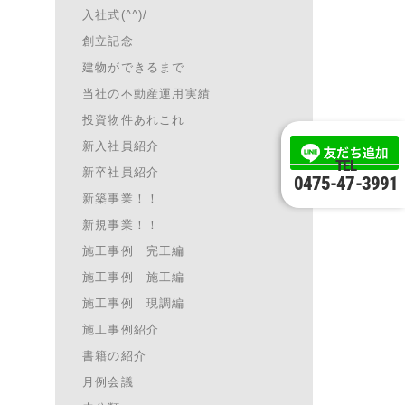
入社式(^^)/
創立記念
建物ができるまで
当社の不動産運用実績
投資物件あれこれ
新入社員紹介
TEL
新卒社員紹介
0475-47-3991
新築事業！！
新規事業！！
施工事例 完工編
施工事例 施工編
施工事例 現調編
施工事例紹介
書籍の紹介
月例会議