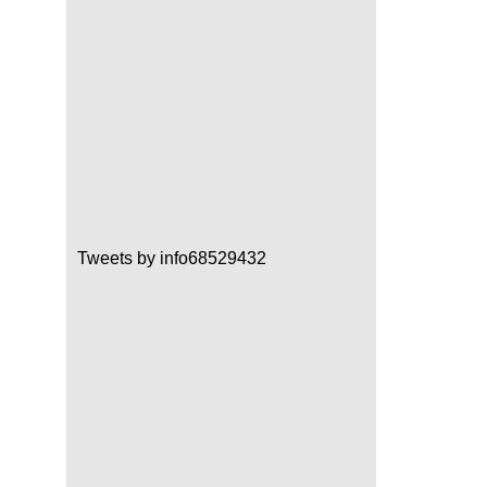
Tweets by info68529432