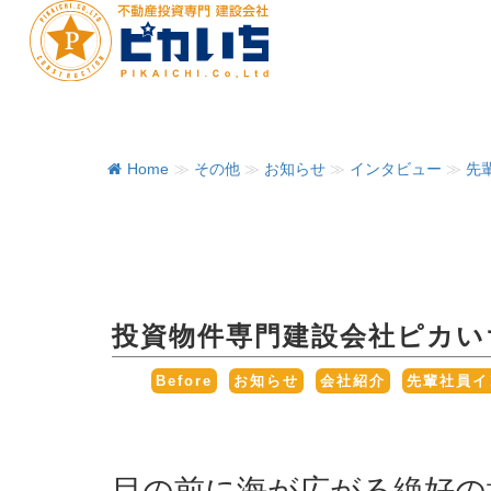
Home
≫
その他
≫
お知らせ
≫
インタビュー
≫
先
投資物件専門建設会社ピカい
,
,
,
Before
お知らせ
会社紹介
先輩社員イ
目の前に海が広がる絶好の