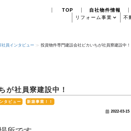
TOP
自社物件情報
リフォーム事業
不
輩社員インタビュー
≫
投資物件専門建設会社ピカいちが社員寮建設中！
ちが社員寮建設中！
,
ンタビュー
新築事業！！
2022-03-15
場所です