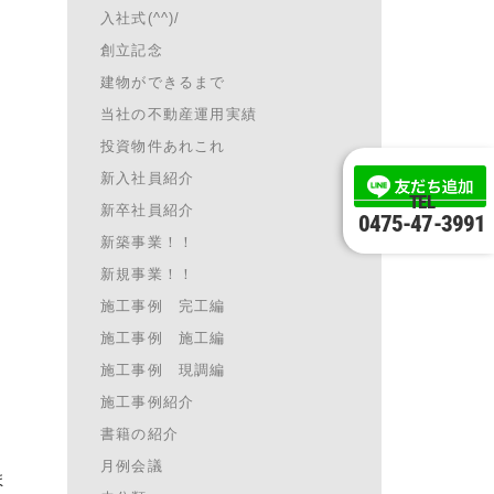
入社式(^^)/
創立記念
建物ができるまで
当社の不動産運用実績
投資物件あれこれ
新入社員紹介
TEL
新卒社員紹介
0475-47-3991
新築事業！！
新規事業！！
施工事例 完工編
施工事例 施工編
施工事例 現調編
施工事例紹介
書籍の紹介
月例会議
ま