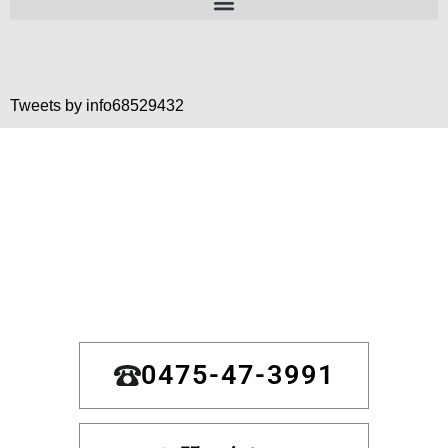
Tweets by info68529432
0475-47-3991