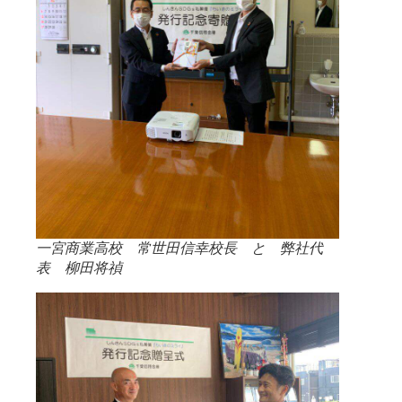
一宮商業高校 常世田信幸校長 と 弊社代
表 柳田将禎