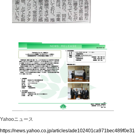
Yahooニュース
https://news.yahoo.co.jp/articles/ade102401ca971bec489f0e