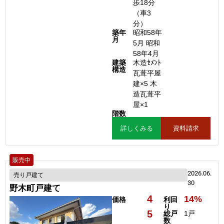
歩18分
（車3
分）
築年
昭和58年
月
5月 昭和
58年4月
建築
木造ｾﾒﾝﾄ
構造
瓦葺平屋
建×5 木
造瓦葺平
屋×1
階数
詳しくみる
資料請求
販売中
2026.06.
売り戸建て
30
野木町戸建て
4
14%
価格
利回
り
5
総戸
1戸
数