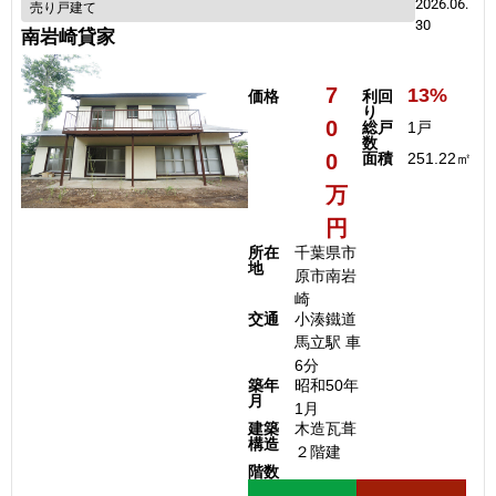
2026.06.
売り戸建て
30
南岩崎貸家
7
13%
価格
利回
り
0
総戸
1戸
数
0
面積
251.22㎡
万
円
所在
千葉県市
地
原市南岩
崎
交通
小湊鐵道
馬立駅 車
6分
築年
昭和50年
月
1月
建築
木造瓦葺
構造
２階建
階数