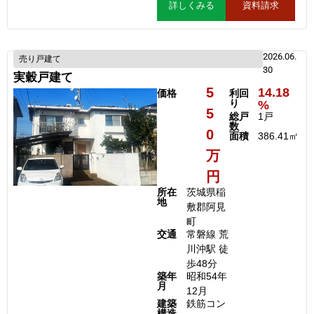
詳しくみる
資料請求
2026.06.
売り戸建て
30
実穀戸建て
5
14.18
価格
利回
り
%
5
総戸
1戸
数
0
面積
386.41㎡
万
円
所在
茨城県稲
地
敷郡阿見
町
交通
常磐線 荒
川沖駅 徒
歩48分
築年
昭和54年
月
12月
建築
鉄筋コン
構造