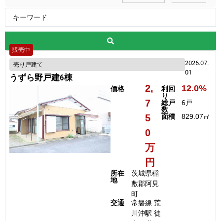
販売中
2026.07.
売り戸建て
01
うずら野戸建6棟
2,
12.0%
価格
利回
り
7
総戸
6戸
数
5
面積
829.07㎡
0
万
円
所在
茨城県稲
地
敷郡阿見
町
交通
常磐線 荒
川沖駅 徒