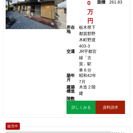
0
面積
261.83
万
円
所在
栃木県下
地
都賀郡野
木町野渡
403-3
交通
JR宇都宮
線「古
賀」駅
車６分
築年
昭和42年
月
7月
建築
木造２階
構造
建
階数
詳しくみる
資料請求
販売中