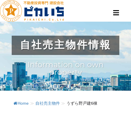
自社売主物件情報
Information on own
property
Home
≫
自社売主物件
≫
うずら野戸建6棟