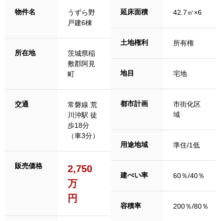
物件名
延床面積
うずら野
42.7㎡×6
戸建6棟
土地権利
所有権
所在地
茨城県稲
敷郡阿見
地目
宅地
町
都市計画
交通
市街化区
常磐線 荒
域
川沖駅 徒
歩18分
（車3分）
用途地域
準住/1低
販売価格
2,750
建ぺい率
60％/40％
万
円
容積率
200％/80％