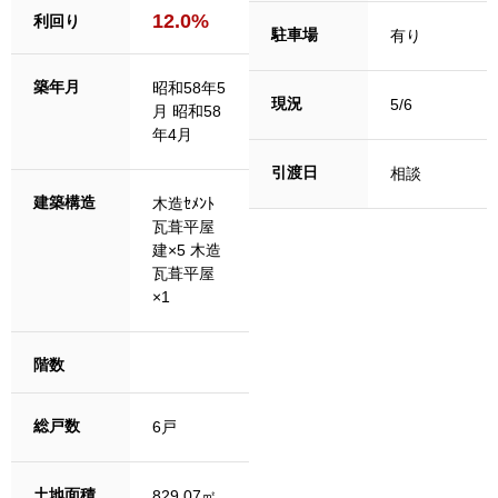
12.0%
利回り
駐車場
有り
築年月
昭和58年5
現況
5/6
月 昭和58
年4月
引渡日
相談
建築構造
木造ｾﾒﾝﾄ
瓦葺平屋
建×5 木造
瓦葺平屋
×1
階数
総戸数
6戸
土地面積
829.07㎡