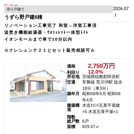
販売中
2026.07
売り戸建て
.1
うずら野戸建6棟
リノベーション工事完了 和室→洋室工事済
追焚き機能給湯器・ｳｫｼｭﾚｯﾄ一体型ﾄｲﾚ
イオンモールまで車で10分以内
☆クレシェンテ２１とセット販売相談可☆
2,750万円
価格
12.0%
利回り
所在地
茨城県稲敷郡阿見町
交通
常磐線 荒川沖駅 徒歩
18分（車3分）
築年月
昭和58年5月 昭和58
年4月
建築構
木造ｾﾒﾝﾄ瓦葺平屋建
造
×5 木造瓦葺平屋×1
階数
総戸数
6戸
面積
829.07㎡