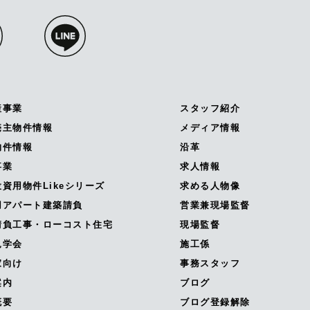
産事業
スタッフ紹介
売主物件情報
メディア情報
物件情報
沿革
事業
求人情報
資用物件Likeシリーズ
求める人物像
用アパート建築請負
営業兼現場監督
請負工事・ローコスト住宅
現場監督
見学会
施工係
家向け
事務スタッフ
案内
ブログ
概要
ブログ登録解除