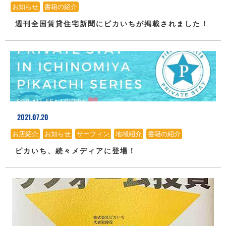
お知らせ
、
書籍の紹介
週刊全国賃貸住宅新聞にピカいちが掲載されました！
2021.07.20
お店紹介
、
お知らせ
、
サーフィン
、
地域紹介
、
書籍の紹介
ピカいち、続々メディアに登場！