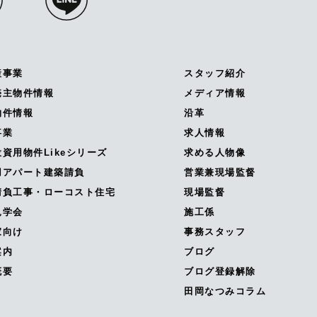
産事業
スタッフ紹介
売主物件情報
メディア情報
物件情報
沿革
事業
求人情報
資用物件Likeシリーズ
求める人物像
用アパート建築請負
営業兼現場監督
請負工事・ローコスト住宅
現場監督
見学会
施工係
家向け
事務スタッフ
案内
ブログ
概要
ブログ登録解除
田岡なつみコラム