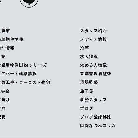
産事業
スタッフ紹介
売主物件情報
メディア情報
物件情報
沿革
事業
求人情報
資用物件Likeシリーズ
求める人物像
用アパート建築請負
営業兼現場監督
請負工事・ローコスト住宅
現場監督
見学会
施工係
家向け
事務スタッフ
案内
ブログ
概要
ブログ登録解除
田岡なつみコラム