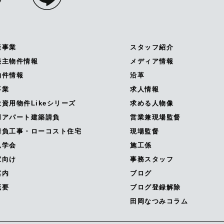
産事業
スタッフ紹介
売主物件情報
メディア情報
物件情報
沿革
事業
求人情報
資用物件Likeシリーズ
求める人物像
用アパート建築請負
営業兼現場監督
請負工事・ローコスト住宅
現場監督
見学会
施工係
家向け
事務スタッフ
案内
ブログ
概要
ブログ登録解除
田岡なつみコラム