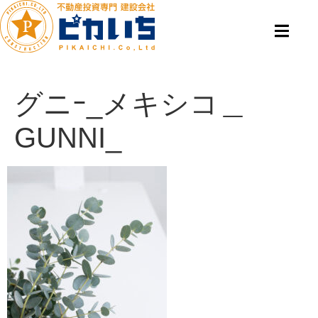
グニｰ_メキシコ＿
GUNNI_