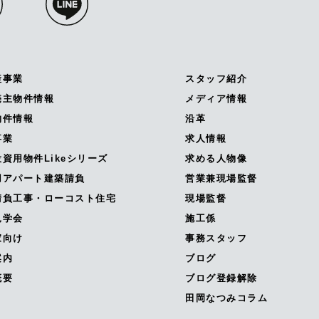
産事業
スタッフ紹介
売主物件情報
メディア情報
物件情報
沿革
事業
求人情報
資用物件Likeシリーズ
求める人物像
用アパート建築請負
営業兼現場監督
請負工事・ローコスト住宅
現場監督
見学会
施工係
家向け
事務スタッフ
案内
ブログ
概要
ブログ登録解除
田岡なつみコラム