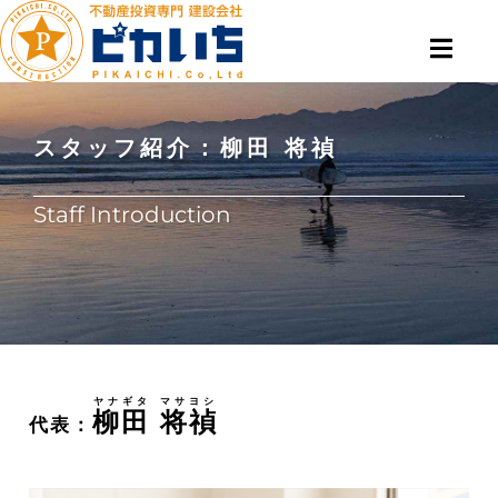
スタッフ紹介：柳田 将禎
Staff Introduction
ヤナギタ マサヨシ
柳田 将禎
代表：