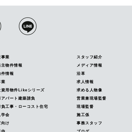
産事業
スタッフ紹介
売主物件情報
メディア情報
物件情報
沿革
事業
求人情報
資用物件Likeシリーズ
求める人物像
用アパート建築請負
営業兼現場監督
請負工事・ローコスト住宅
現場監督
見学会
施工係
家向け
事務スタッフ
案内
ブログ