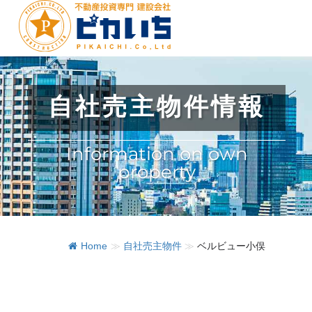
自社売主物件情報
Information on own
property
Home
≫
自社売主物件
≫
ベルビュー小俣