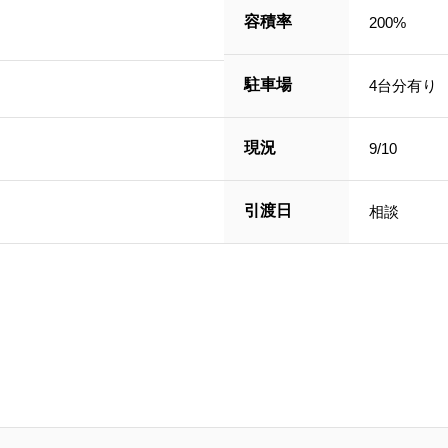
容積率
200%
駐車場
4台分有り
現況
9/10
引渡日
相談