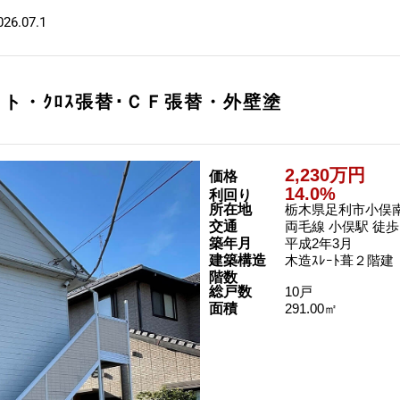
026.07.1
ット・ｸﾛｽ張替･ＣＦ張替・外壁塗
2,230万円
価格
14.0%
利回り
所在地
栃木県足利市小俣
交通
両毛線 小俣駅 徒歩
築年月
平成2年3月
建築構造
木造ｽﾚｰﾄ葺２階建
階数
総戸数
10戸
面積
291.00㎡