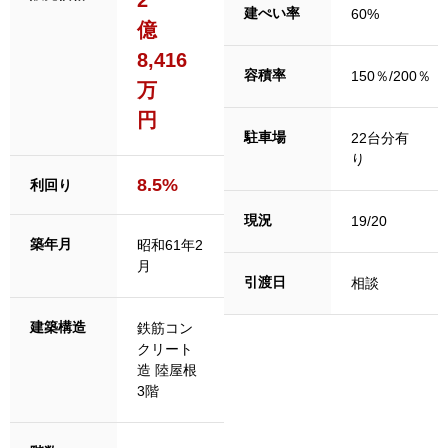
建ぺい率
60%
億
8,416
容積率
150％/200％
万
円
駐車場
22台分有
り
8.5%
利回り
現況
19/20
築年月
昭和61年2
月
引渡日
相談
建築構造
鉄筋コン
クリート
造 陸屋根
3階