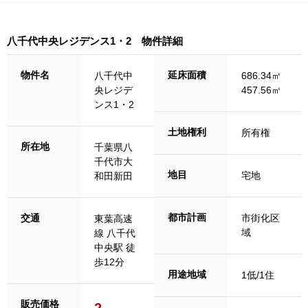
八千代中央レジデンス1・2 物件詳細
物件名
延床面積
八千代中
686.34㎡
央レジデ
457.56㎡
ンス1・2
土地権利
所有権
所在地
千葉県八
千代市大
地目
宅地
和田新田
都市計画
交通
市街化区
東葉高速
域
線 八千代
中央駅 徒
歩12分
用途地域
1低/1住
販売価格
2