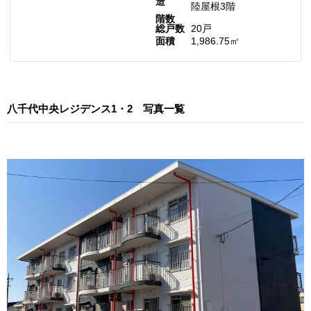
造
陸屋根3階
階数
総戸数
20戸
面積
1,986.75㎡
八千代中央レジデンス1・2 写真一覧