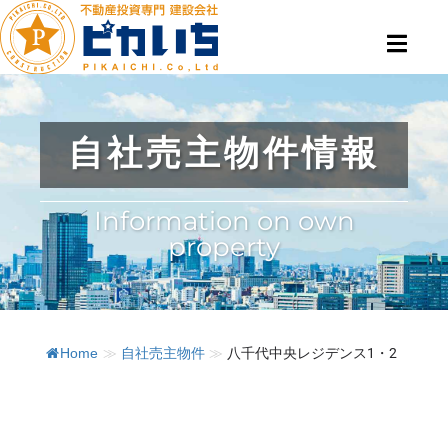
自社売主物件情報
Information on own
property
Home
≫
自社売主物件
≫
八千代中央レジデンス1・2