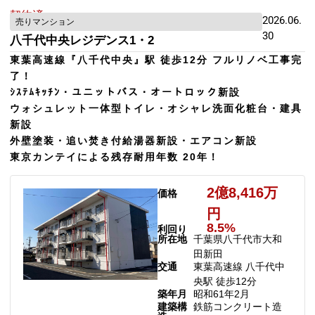
契約済
2026.06.
売りマンション
30
八千代中央レジデンス1・2
東葉高速線『八千代中央』駅 徒歩12分 フルリノベ工事完
了！
ｼｽﾃﾑｷｯﾁﾝ・ユニットバス・オートロック新設
ウォシュレット一体型トイレ・オシャレ洗面化粧台・建具
新設
外壁塗装・追い焚き付給湯器新設・エアコン新設
東京カンテイによる残存耐用年数 20年！
2億8,416万
価格
円
8.5%
利回り
所在地
千葉県八千代市大和
田新田
交通
東葉高速線 八千代中
央駅 徒歩12分
築年月
昭和61年2月
建築構
鉄筋コンクリート造