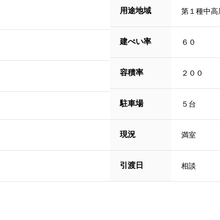
用途地域
第１種中高
建ぺい率
６０
容積率
２００
駐車場
５台
現況
満室
引渡日
相談