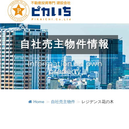
自社売主物件情報
Information on own
property
Home
≫
自社売主物件
≫
レジデンス花の木