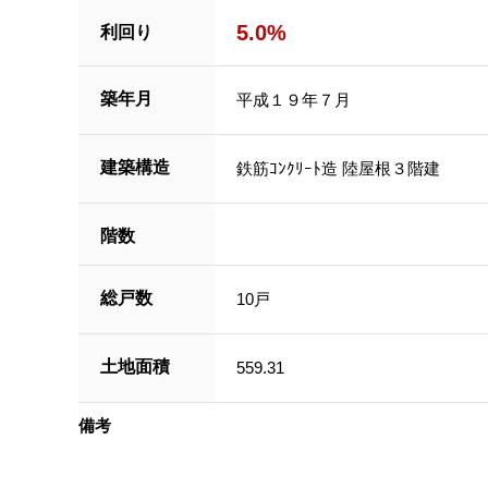
5.0%
利回り
築年月
平成１９年７月
建築構造
鉄筋ｺﾝｸﾘｰﾄ造 陸屋根３階建
階数
総戸数
10戸
土地面積
559.31
備考