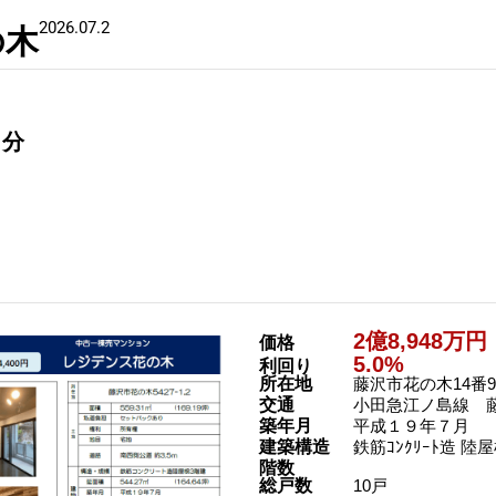
2026.07.2
の木
0分
2億8,948万円
価格
5.0%
利回り
所在地
藤沢市花の木14番
交通
小田急江ノ島線 藤
築年月
平成１９年７月
建築構造
鉄筋ｺﾝｸﾘｰﾄ造 陸
階数
総戸数
10戸