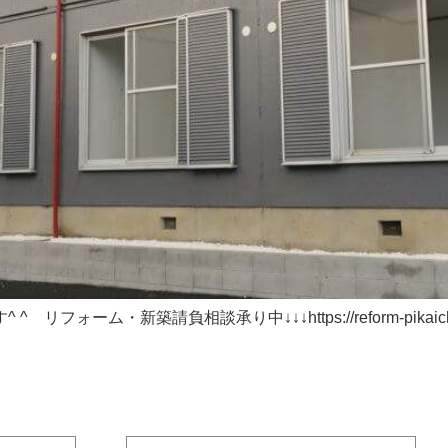
ーム・新築請負相談承り中↓↓↓https://reform-pikaichi.