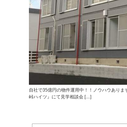
自社で35億円の物件運用中！！ノウハウあります^ ^ リフォ
峠ハイツ』にて見学相談会 […]